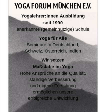
YOGA FORUM MÜNCHEN E.V.
Yogalehrer:innen Ausbildung
seit 1990
anerkannte (gemeinnützige) Schule
Yoga für Alle
Seminare in Deutschland,
Schweiz, Österreich, Indien
Wir setzen
Maßstäbe im Yoga
Hohe Ansprüche an die Qualität,
ständige Verbesserung
und eigene Forschung
ermöglichen unsere
erfolgreiche Entwicklung